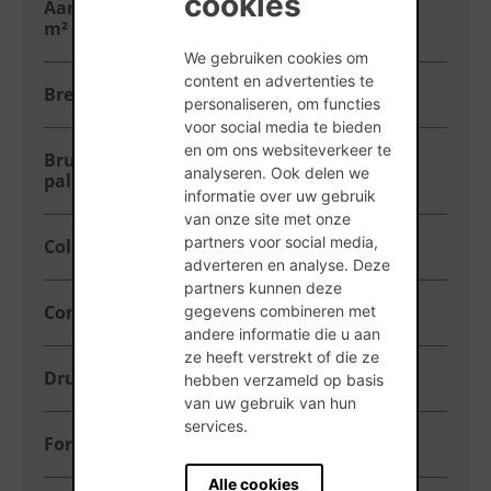
cookies
Aantal stuks per
10,81
m²
We gebruiken cookies om
content en advertenties te
Breedte (mm)
138
personaliseren, om functies
voor social media te bieden
en om ons websiteverkeer te
Brutogewicht per
986
analyseren. Ook delen we
pallet (kg)
informatie over uw gebruik
van onze site met onze
partners voor social media,
Collectie
PLS 500
adverteren en analyse. Deze
partners kunnen deze
Concept
Dryfix
gegevens combineren met
andere informatie die u aan
ze heeft verstrekt of die ze
Druksterkte
10
hebben verzameld op basis
van uw gebruik van hun
services.
Formaat
500x140x184
Alle cookies