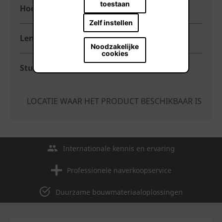
toestaan
Hoogte (mm)
184
Zelf instellen
Lengte (mm)
500
Noodzakelijke
cookies
Stuks per pallet
84
LOCATIE WAAR HET PRODUCT BESCHIKBAAR IS
Internationale kennis en ervaring
Professionele naverkoopservice
Duurzame bouwmateriaaloplossingen