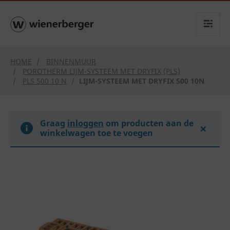
text.skipToContent
text.skipToNavigation
HOME
BINNENMUUR
POROTHERM LIJM-SYSTEEM MET DRYFIX (PLS)
PLS 500 10 N
LIJM-SYSTEEM MET DRYFIX 500 10N
Graag
inloggen
om producten aan de
×
winkelwagen toe te voegen