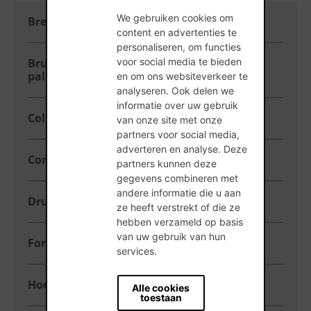
We gebruiken cookies om
Breedte (mm)
188
content en advertenties te
personaliseren, om functies
voor social media te bieden
Brutogewicht per
1.085
pallet (kg)
en om ons websiteverkeer te
analyseren. Ook delen we
informatie over uw gebruik
Collectie
Thermobrick
van onze site met onze
partners voor social media,
adverteren en analyse. Deze
Concept
Traditioneel/standaard
partners kunnen deze
gegevens combineren met
andere informatie die u aan
Druksterkte
15
ze heeft verstrekt of die ze
hebben verzameld op basis
van uw gebruik van hun
Formaat
288x188x188
services.
Hoogte (mm)
188
Alle cookies
toestaan