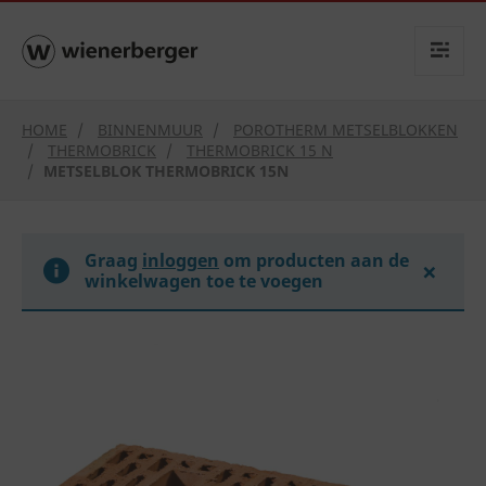
text.skipToContent
text.skipToNavigation
HOME
BINNENMUUR
POROTHERM METSELBLOKKEN
THERMOBRICK
THERMOBRICK 15 N
METSELBLOK THERMOBRICK 15N
Graag
inloggen
om producten aan de
×
winkelwagen toe te voegen